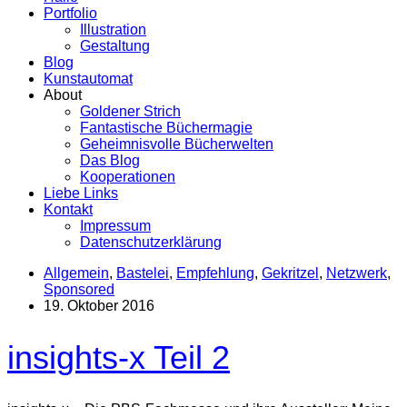
Portfolio
Illustration
Gestaltung
Blog
Kunstautomat
About
Goldener Strich
Fantastische Büchermagie
Geheimnisvolle Bücherwelten
Das Blog
Kooperationen
Liebe Links
Kontakt
Impressum
Datenschutzerklärung
Allgemein
,
Bastelei
,
Empfehlung
,
Gekritzel
,
Netzwerk
,
Sponsored
19. Oktober 2016
insights-x Teil 2