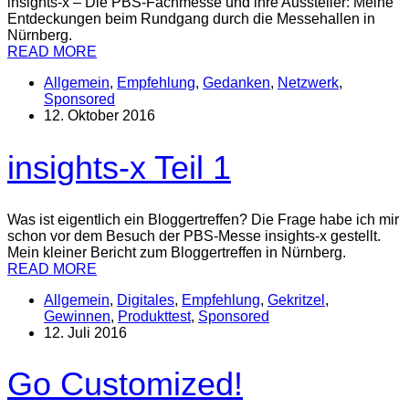
insights-x – Die PBS-Fachmesse und ihre Aussteller: Meine
Entdeckungen beim Rundgang durch die Messehallen in
Nürnberg.
READ MORE
Allgemein
,
Empfehlung
,
Gedanken
,
Netzwerk
,
Sponsored
12. Oktober 2016
insights-x Teil 1
Was ist eigentlich ein Bloggertreffen? Die Frage habe ich mir
schon vor dem Besuch der PBS-Messe insights-x gestellt.
Mein kleiner Bericht zum Bloggertreffen in Nürnberg.
READ MORE
Allgemein
,
Digitales
,
Empfehlung
,
Gekritzel
,
Gewinnen
,
Produkttest
,
Sponsored
12. Juli 2016
Go Customized!