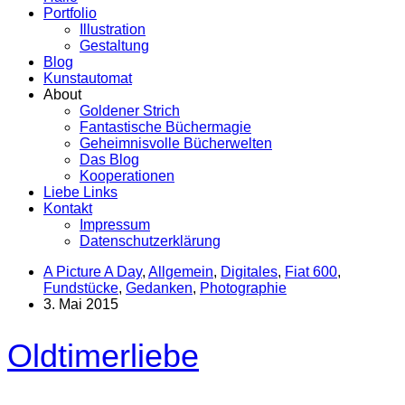
Portfolio
Illustration
Gestaltung
Blog
Kunstautomat
About
Goldener Strich
Fantastische Büchermagie
Geheimnisvolle Bücherwelten
Das Blog
Kooperationen
Liebe Links
Kontakt
Impressum
Datenschutzerklärung
A Picture A Day
,
Allgemein
,
Digitales
,
Fiat 600
,
Fundstücke
,
Gedanken
,
Photographie
3. Mai 2015
Oldtimerliebe