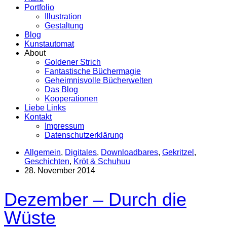
Portfolio
Illustration
Gestaltung
Blog
Kunstautomat
About
Goldener Strich
Fantastische Büchermagie
Geheimnisvolle Bücherwelten
Das Blog
Kooperationen
Liebe Links
Kontakt
Impressum
Datenschutzerklärung
Allgemein
,
Digitales
,
Downloadbares
,
Gekritzel
,
Geschichten
,
Kröt & Schuhuu
28. November 2014
Dezember – Durch die
Wüste