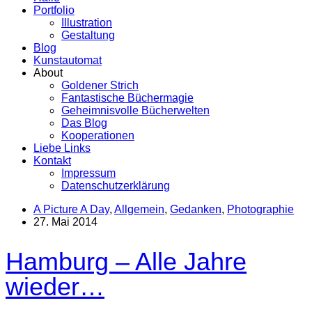
Portfolio
Illustration
Gestaltung
Blog
Kunstautomat
About
Goldener Strich
Fantastische Büchermagie
Geheimnisvolle Bücherwelten
Das Blog
Kooperationen
Liebe Links
Kontakt
Impressum
Datenschutzerklärung
A Picture A Day
,
Allgemein
,
Gedanken
,
Photographie
27. Mai 2014
Hamburg – Alle Jahre
wieder…