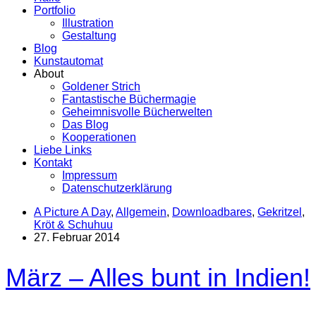
Portfolio
Illustration
Gestaltung
Blog
Kunstautomat
About
Goldener Strich
Fantastische Büchermagie
Geheimnisvolle Bücherwelten
Das Blog
Kooperationen
Liebe Links
Kontakt
Impressum
Datenschutzerklärung
A Picture A Day
,
Allgemein
,
Downloadbares
,
Gekritzel
,
Kröt & Schuhuu
27. Februar 2014
März – Alles bunt in Indien!