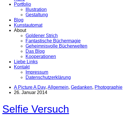
Portfolio
Illustration
Gestaltung
Blog
Kunstautomat
About
Goldener Strich
Fantastische Büchermagie
Geheimnisvolle Bücherwelten
Das Blog
Kooperationen
Liebe Links
Kontakt
Impressum
Datenschutzerklärung
A Picture A Day
,
Allgemein
,
Gedanken
,
Photographie
26. Januar 2014
Selfie Versuch