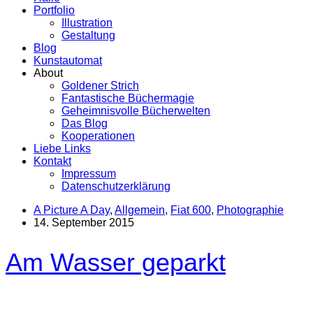
Portfolio
Illustration
Gestaltung
Blog
Kunstautomat
About
Goldener Strich
Fantastische Büchermagie
Geheimnisvolle Bücherwelten
Das Blog
Kooperationen
Liebe Links
Kontakt
Impressum
Datenschutzerklärung
A Picture A Day
,
Allgemein
,
Fiat 600
,
Photographie
14. September 2015
Am Wasser geparkt