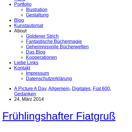
Portfolio
Illustration
Gestaltung
Blog
Kunstautomat
About
Goldener Strich
Fantastische Büchermagie
Geheimnisvolle Bücherwelten
Das Blog
Kooperationen
Liebe Links
Kontakt
Impressum
Datenschutzerklärung
A Picture A Day
,
Allgemein
,
Digitales
,
Fiat 600
,
Gedanken
24. März 2014
Frühlingshafter Fiatgruß