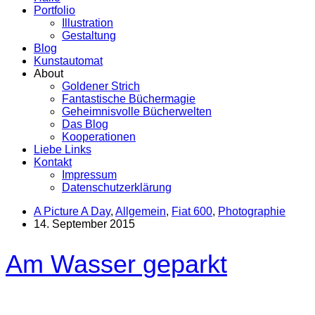
Portfolio
Illustration
Gestaltung
Blog
Kunstautomat
About
Goldener Strich
Fantastische Büchermagie
Geheimnisvolle Bücherwelten
Das Blog
Kooperationen
Liebe Links
Kontakt
Impressum
Datenschutzerklärung
A Picture A Day
,
Allgemein
,
Fiat 600
,
Photographie
14. September 2015
Am Wasser geparkt