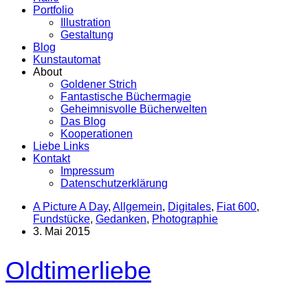
Portfolio
Illustration
Gestaltung
Blog
Kunstautomat
About
Goldener Strich
Fantastische Büchermagie
Geheimnisvolle Bücherwelten
Das Blog
Kooperationen
Liebe Links
Kontakt
Impressum
Datenschutzerklärung
A Picture A Day
,
Allgemein
,
Digitales
,
Fiat 600
,
Fundstücke
,
Gedanken
,
Photographie
3. Mai 2015
Oldtimerliebe