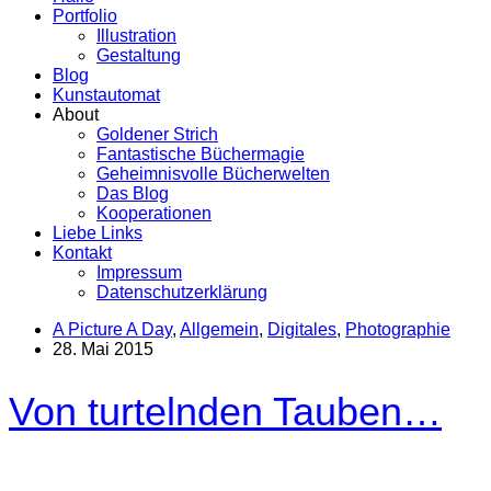
Portfolio
Illustration
Gestaltung
Blog
Kunstautomat
About
Goldener Strich
Fantastische Büchermagie
Geheimnisvolle Bücherwelten
Das Blog
Kooperationen
Liebe Links
Kontakt
Impressum
Datenschutzerklärung
A Picture A Day
,
Allgemein
,
Digitales
,
Photographie
28. Mai 2015
Von turtelnden Tauben…