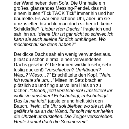
der Wand neben dem Sofa. Die Uhr hatte ein
großes, glänzendes Messing-Pendel, das mit
einem lauten “Tick TACK Tick” immer hin und her
baumelte. Es war eine schöne Uhr, aber um sie
umzustellen brauchte man doch sicherlich keine
Schildkröte?
“Lieber Herr Dachs,”
fragte ich und
sah ihn an,
“deine Uhr ist gar nicht so schwer. Ich
kann sie auch alleine für dich umhängen. Wo
möchtest du sie denn haben?”
Der dicke Dachs sah ein wenig verwundert aus.
(Hast du schon einmal einen verwunderten
Dachs gesehen? Die können wirklich sehr, sehr
lustig gucken!)
“Verschieben? Umhängen?
Was..? Wieso…?”
Er schüttelte den Kopf
. “Nein,
ich wollte sie um…”
Mitten im Satz brach er
plötzlich ab und fing aus vollem Hals an zu
lachen.
“Ooooh, jetzt verstehe ich! Umstellen! Ihr
wollt sie umstellen! Entschuldigt, entschuldigt!
Das tut mir leid!”
japste er und hielt sich den
Bauch.
“Nein, die Uhr soll bleiben wo sie ist. Mir
gefällt sie da an der Wand. Ihr sollt mir nur helfen
die Uhr
zeit
umzustellen. Die Zeiger verschieben.
Heute kommt doch die Sommerzeit!”