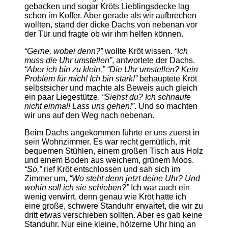
gebacken und sogar Kröts Lieblingsdecke lag
schon im Koffer. Aber gerade als wir aufbrechen
wollten, stand der dicke Dachs von nebenan vor
der Tür und fragte ob wir ihm helfen können.
“Gerne, wobei denn?”
wollte Kröt wissen.
“Ich
muss die Uhr umstellen”
, antwortete der Dachs.
“Aber ich bin zu klein.”
“Die Uhr umstellen? Kein
Problem für mich! Ich bin stark!”
behauptete Kröt
selbstsicher und machte als Beweis auch gleich
ein paar Liegestütze.
“Siehst du? Ich schnaufe
nicht einmal! Lass uns gehen!”
. Und so machten
wir uns auf den Weg nach nebenan.
Beim Dachs angekommen führte er uns zuerst in
sein Wohnzimmer. Es war recht gemütlich, mit
bequemen Stühlen, einem großen Tisch aus Holz
und einem Boden aus weichem, grünem Moos.
“So,”
rief Kröt entschlossen und sah sich im
Zimmer um,
“Wo steht denn jetzt deine Uhr? Und
wohin soll ich sie schieben?”
Ich war auch ein
wenig verwirrt, denn genau wie Kröt hatte ich
eine große, schwere Standuhr erwartet, die wir zu
dritt etwas verschieben sollten. Aber es gab keine
Standuhr. Nur eine kleine, hölzerne Uhr hing an