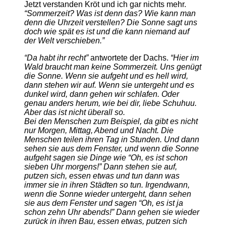
Jetzt verstanden Kröt und ich gar nichts mehr.
“Sommerzeit? Was ist denn das? Wie kann man
denn die Uhrzeit verstellen? Die Sonne sagt uns
doch wie spät es ist und die kann niemand auf
der Welt verschieben.”
“Da habt ihr recht”
antwortete der Dachs.
“Hier im
Wald braucht man keine Sommerzeit. Uns genügt
die Sonne. Wenn sie aufgeht und es hell wird,
dann stehen wir auf. Wenn sie untergeht und es
dunkel wird, dann gehen wir schlafen. Oder
genau anders herum, wie bei dir, liebe Schuhuu.
Aber das ist nicht überall so.
Bei den Menschen zum Beispiel, da gibt es nicht
nur Morgen, Mittag, Abend und Nacht. Die
Menschen teilen ihren Tag in Stunden. Und dann
sehen sie aus dem Fenster, und wenn die Sonne
aufgeht sagen sie Dinge wie “Oh, es ist schon
sieben Uhr morgens!” Dann stehen sie auf,
putzen sich, essen etwas und tun dann was
immer sie in ihren Städten so tun. Irgendwann,
wenn die Sonne wieder untergeht, dann sehen
sie aus dem Fenster und sagen “Oh, es ist ja
schon zehn Uhr abends!” Dann gehen sie wieder
zurück in ihren Bau, essen etwas, putzen sich