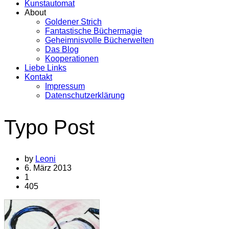
Kunstautomat
About
Goldener Strich
Fantastische Büchermagie
Geheimnisvolle Bücherwelten
Das Blog
Kooperationen
Liebe Links
Kontakt
Impressum
Datenschutzerklärung
Typo Post
by
Leoni
6. März 2013
1
405