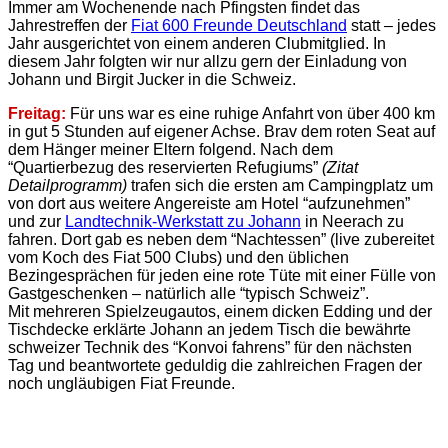
Immer am Wochenende nach Pfingsten findet das
Jahrestreffen der
Fiat 600 Freunde Deutschland
statt – jedes
Jahr ausgerichtet von einem anderen Clubmitglied. In
diesem Jahr folgten wir nur allzu gern der Einladung von
Johann und Birgit Jucker in die Schweiz.
Freitag:
Für uns war es eine ruhige Anfahrt von über 400 km
in gut 5 Stunden auf eigener Achse. Brav dem roten Seat auf
dem Hänger meiner Eltern folgend. Nach dem
“Quartierbezug des reservierten Refugiums”
(Zitat
Detailprogramm)
trafen sich die ersten am Campingplatz um
von dort aus weitere Angereiste am Hotel “aufzunehmen”
und zur
Landtechnik-Werkstatt zu Johann
in Neerach zu
fahren. Dort gab es neben dem “Nachtessen” (live zubereitet
vom Koch des Fiat 500 Clubs) und den üblichen
Bezingesprächen für jeden eine rote Tüte mit einer Fülle von
Gastgeschenken – natürlich alle “typisch Schweiz”.
Mit mehreren Spielzeugautos, einem dicken Edding und der
Tischdecke erklärte Johann an jedem Tisch die bewährte
schweizer Technik des “Konvoi fahrens” für den nächsten
Tag und beantwortete geduldig die zahlreichen Fragen der
noch ungläubigen Fiat Freunde.