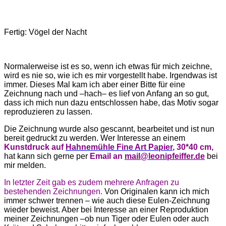
Fertig: Vögel der Nacht
Normalerweise ist es so, wenn ich etwas für mich zeichne,
wird es nie so, wie ich es mir vorgestellt habe. Irgendwas ist
immer. Dieses Mal kam ich aber einer Bitte für eine
Zeichnung nach und –hach– es lief von Anfang an so gut,
dass ich mich nun dazu entschlossen habe, das Motiv sogar
reproduzieren zu lassen.
Die Zeichnung wurde also gescannt, bearbeitet und ist nun
bereit gedruckt zu werden. Wer Interesse an einem
Kunstdr
uck auf
Hahnemühle Fine Art Papier
,
30*40 c
m,
hat kann sich gerne per
Email an
mail@leonipfeiffer.de
bei
mir melden.
In letzter Zeit gab es zudem mehrere Anfragen zu
bestehenden Zeichnungen.
Von Originalen kann ich mich
immer schwer trennen – wie auch diese Eulen-Zeichnung
wieder beweist. Aber bei Interesse an einer Reproduktion
meiner Zeichnungen –ob nun Tiger oder Eulen oder auch