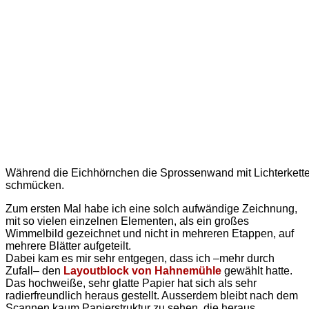
Während die Eichhörnchen die Sprossenwand mit Lichterkett
schmücken.
Zum ersten Mal habe ich eine solch aufwändige Zeichnung,
mit so vielen einzelnen Elementen, als ein großes
Wimmelbild gezeichnet und nicht in mehreren Etappen, auf
mehrere Blätter aufgeteilt.
Dabei kam es mir sehr entgegen, dass ich –mehr durch
Zufall– den
Layoutblock von Hahnemühle
gewählt hatte.
Das hochweiße, sehr glatte Papier hat sich als sehr
radierfreundlich heraus gestellt. Ausserdem bleibt nach dem
Scannen kaum Papierstruktur zu sehen, die heraus