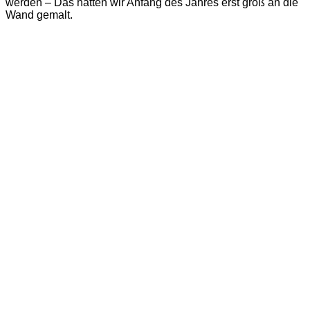
werden – Das hatten wir Anfang des Jahres erst groß an die
Wand gemalt.