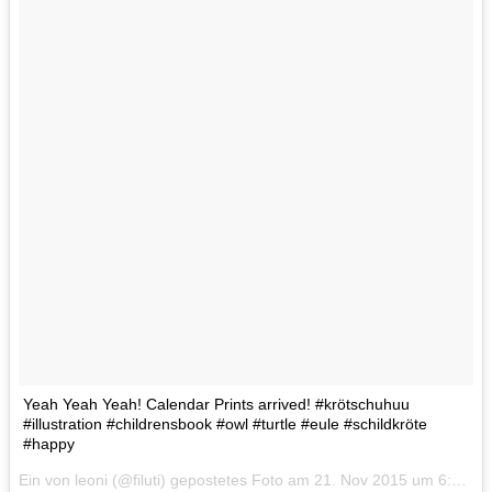
Yeah Yeah Yeah! Calendar Prints arrived! #krötschuhuu
#illustration #childrensbook #owl #turtle #eule #schildkröte
#happy
Ein von leoni (@filuti) gepostetes Foto am
21. Nov 2015 um 6:24 Uhr