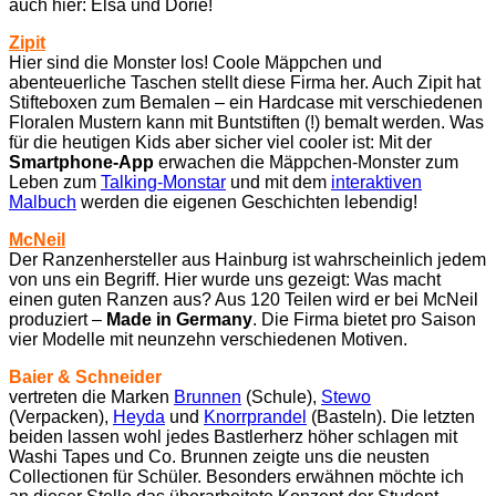
auch hier: Elsa und Dorie!
Zipit
Hier sind die Monster los! Coole Mäppchen und
abenteuerliche Taschen stellt diese Firma her. Auch Zipit hat
Stifteboxen zum Bemalen – ein Hardcase mit verschiedenen
Floralen Mustern kann mit Buntstiften (!) bemalt werden. Was
für die heutigen Kids aber sicher viel cooler ist: Mit der
Smartphone-App
erwachen die Mäppchen-Monster zum
Leben zum
Talking-Monstar
und mit dem
interaktiven
Malbuch
werden die eigenen Geschichten lebendig!
McNeil
Der Ranzenhersteller aus Hainburg ist wahrscheinlich jedem
von uns ein Begriff. Hier wurde uns gezeigt: Was macht
einen guten Ranzen aus? Aus 120 Teilen wird er bei McNeil
produziert –
Made in Germany
. Die Firma bietet pro Saison
vier Modelle mit neunzehn verschiedenen Motiven.
Baier & Schneider
vertreten die Marken
Brunnen
(Schule),
Stewo
(Verpacken),
Heyda
und
Knorrprandel
(Basteln). Die letzten
beiden lassen wohl jedes Bastlerherz höher schlagen mit
Washi Tapes und Co. Brunnen zeigte uns die neusten
Collectionen für Schüler. Besonders erwähnen möchte ich