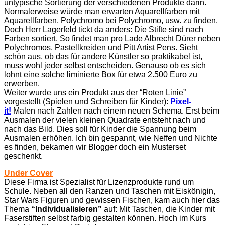
untypische Sortierung der verschiedenen Produkte darin.
Normalerweise würde man erwarten Aquarellfarben mit
Aquarellfarben, Polychromo bei Polychromo, usw. zu finden.
Doch Herr Lagerfeld tickt da anders: Die Stifte sind nach
Farben sortiert. So findet man pro Lade Albrecht Dürer neben
Polychromos, Pastellkreiden und Pitt Artist Pens. Sieht
schön aus, ob das für andere Künstler so praktikabel ist,
muss wohl jeder selbst entscheiden. Genauso ob es sich
lohnt eine solche liminierte Box für etwa 2.500 Euro zu
erwerben.
Weiter wurde uns ein Produkt aus der “Roten Linie”
vorgestellt (Spielen und Schreiben für Kinder):
Pixel-
it!
Malen nach Zahlen nach einem neuen Schema. Erst beim
Ausmalen der vielen kleinen Quadrate entsteht nach und
nach das Bild. Dies soll für Kinder die Spannung beim
Ausmalen erhöhen. Ich bin gespannt, wie Neffen und Nichte
es finden, bekamen wir Blogger doch ein Musterset
geschenkt.
Under Cover
Diese Firma ist Spezialist für Lizenzprodukte rund um
Schule. Neben all den Ranzen und Taschen mit Eiskönigin,
Star Wars Figuren und gewissen Fischen, kam auch hier das
Thema
“Individualisieren”
auf: Mit Taschen, die Kinder mit
Faserstiften selbst farbig gestalten können. Hoch im Kurs