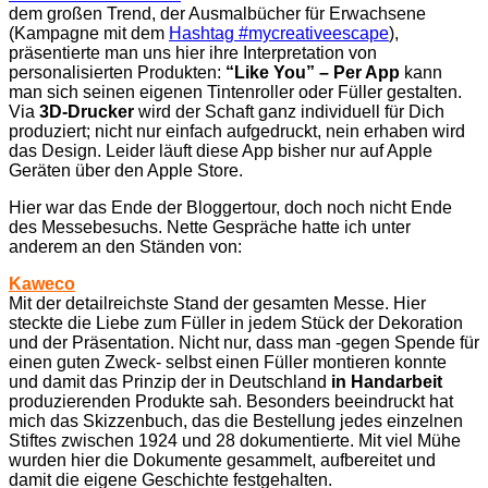
dem großen Trend, der Ausmalbücher für Erwachsene
(Kampagne mit dem
Hashtag #mycreativeescape
),
präsentierte man uns hier ihre Interpretation von
personalisierten Produkten:
“Like You” – Per App
kann
man sich seinen eigenen Tintenroller oder Füller gestalten.
Via
3D-Drucker
wird der Schaft ganz individuell für Dich
produziert; nicht nur einfach aufgedruckt, nein erhaben wird
das Design. Leider läuft diese App bisher nur auf Apple
Geräten über den Apple Store.
Hier war das Ende der Bloggertour, doch noch nicht Ende
des Messebesuchs. Nette Gespräche hatte ich unter
anderem an den Ständen von:
Kaweco
Mit der detailreichste Stand der gesamten Messe. Hier
steckte die Liebe zum Füller in jedem Stück der Dekoration
und der Präsentation. Nicht nur, dass man -gegen Spende für
einen guten Zweck- selbst einen Füller montieren konnte
und damit das Prinzip der in Deutschland
in Handarbeit
produzierenden Produkte sah. Besonders beeindruckt hat
mich das Skizzenbuch, das die Bestellung jedes einzelnen
Stiftes zwischen 1924 und 28 dokumentierte. Mit viel Mühe
wurden hier die Dokumente gesammelt, aufbereitet und
damit die eigene Geschichte festgehalten.