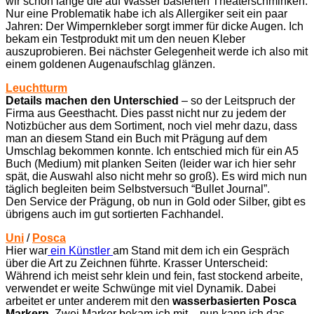
wir schon lange die auf Wasser basierten Theaterschminken.
Nur eine Problematik habe ich als Allergiker seit ein paar
Jahren: Der Wimpernkleber sorgt immer für dicke Augen. Ich
bekam ein Testprodukt mit um den neuen Kleber
auszuprobieren. Bei nächster Gelegenheit werde ich also mit
einem goldenen Augenaufschlag glänzen.
Leuchtturm
Details machen den Unterschied
– so der Leitspruch der
Firma aus Geesthacht. Dies passt nicht nur zu jedem der
Notizbücher aus dem Sortiment, noch viel mehr dazu, dass
man an diesem Stand ein Buch mit Prägung auf dem
Umschlag bekommen konnte. Ich entschied mich für ein A5
Buch (Medium) mit planken Seiten (leider war ich hier sehr
spät, die Auswahl also nicht mehr so groß). Es wird mich nun
täglich begleiten beim Selbstversuch “Bullet Journal”.
Den Service der Prägung, ob nun in Gold oder Silber, gibt es
übrigens auch im gut sortierten Fachhandel.
Uni
/
Posca
Hier war
ein Künstler
am Stand mit dem ich ein Gespräch
über die Art zu Zeichnen führte. Krasser Unterscheid:
Während ich meist sehr klein und fein, fast stockend arbeite,
verwendet er weite Schwünge mit viel Dynamik. Dabei
arbeitet er unter anderem mit den
wasserbasierten Posca
Markern
. Zwei Marker bekam ich mit – nun kann ich das