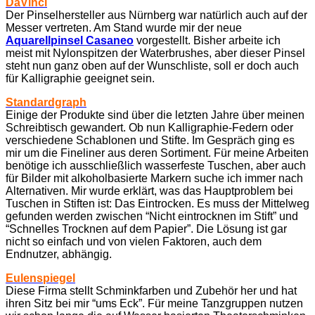
DaVinci
Der Pinselhersteller aus Nürnberg war natürlich auch auf der
Messer vertreten. Am Stand wurde mir der neue
Aquarellpinsel Casaneo
vorgestellt. Bisher arbeite ich
meist mit Nylonspitzen der Waterbrushes, aber dieser Pinsel
steht nun ganz oben auf der Wunschliste, soll er doch auch
für Kalligraphie geeignet sein.
Standardgraph
Einige der Produkte sind über die letzten Jahre über meinen
Schreibtisch gewandert. Ob nun Kalligraphie-Federn oder
verschiedene Schablonen und Stifte. Im Gespräch ging es
mir um die Fineliner aus deren Sortiment. Für meine Arbeiten
benötige ich ausschließlich wasserfeste Tuschen, aber auch
für Bilder mit alkoholbasierte Markern suche ich immer nach
Alternativen. Mir wurde erklärt, was das Hauptproblem bei
Tuschen in Stiften ist: Das Eintrocken. Es muss der Mittelweg
gefunden werden zwischen “Nicht eintrocknen im Stift” und
“Schnelles Trocknen auf dem Papier”. Die Lösung ist gar
nicht so einfach und von vielen Faktoren, auch dem
Endnutzer, abhängig.
Eulenspiegel
Diese Firma stellt Schminkfarben und Zubehör her und hat
ihren Sitz bei mir “ums Eck”. Für meine Tanzgruppen nutzen