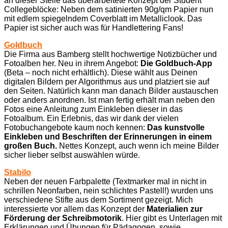
an dieser Stelle das überarbeitete Konzept der Student
Collegeblöcke: Neben dem satinierten 90g/qm Papier nun
mit edlem spiegelndem Coverblatt im Metalliclook. Das
Papier ist sicher auch was für Handlettering Fans!
Goldbuch
Die Firma aus Bamberg stellt hochwertige Notizbücher und
Fotoalben her. Neu in ihrem Angebot:
Die Goldbuch-App
(Beta – noch nicht erhältlich). Diese wählt aus Deinen
digitalen Bildern per Algorithmus aus und platziert sie auf
den Seiten. Natürlich kann man danach Bilder austauschen
oder anders anordnen. Ist man fertig erhält man neben den
Fotos eine Anleitung zum Einkleben dieser in das
Fotoalbum. Ein Erlebnis, das wir dank der vielen
Fotobuchangebote kaum noch kennen:
Das kunstvolle
Einkleben und Beschriften der Erinnerungen in einem
großen Buch.
Nettes Konzept, auch wenn ich meine Bilder
sicher lieber selbst auswählen würde.
Stabilo
Neben der neuen Farbpalette (Textmarker mal in nicht in
schrillen Neonfarben, nein schlichtes Pastell!) wurden uns
verschiedene Stifte aus dem Sortiment gezeigt. Mich
interessierte vor allem das Konzept der
Materialien zur
Förderung der Schreibmotorik
. Hier gibt es Unterlagen mit
Erklärungen und Übungen für Pädagogen, sowie