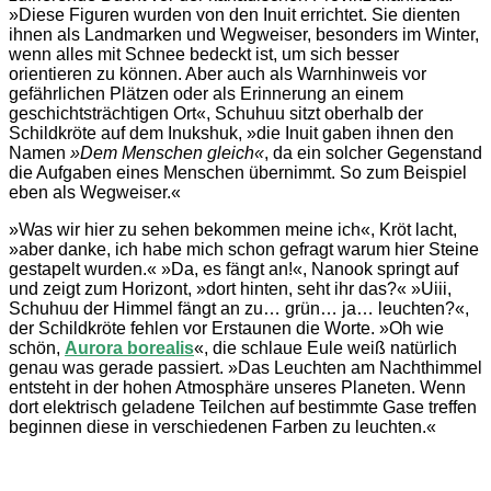
»Diese Figuren wurden von den Inuit errichtet. Sie dienten
ihnen als Landmarken und Wegweiser, besonders im Winter,
wenn alles mit Schnee bedeckt ist, um sich besser
orientieren zu können. Aber auch als Warnhinweis vor
gefährlichen Plätzen oder als Erinnerung an einem
geschichtsträchtigen Ort«, Schuhuu sitzt oberhalb der
Schildkröte auf dem Inukshuk, »die Inuit gaben ihnen den
Namen
»Dem Menschen gleich«
, da ein solcher Gegenstand
die Aufgaben eines Menschen übernimmt. So zum Beispiel
eben als Wegweiser.«
»Was wir hier zu sehen bekommen meine ich«, Kröt lacht,
»aber danke, ich habe mich schon gefragt warum hier Steine
gestapelt wurden.« »Da, es fängt an!«, Nanook springt auf
und zeigt zum Horizont, »dort hinten, seht ihr das?« »Uiii,
Schuhuu der Himmel fängt an zu… grün… ja… leuchten?«,
der Schildkröte fehlen vor Erstaunen die Worte. »Oh wie
schön,
Aurora borealis
«, die schlaue Eule weiß natürlich
genau was gerade passiert. »Das Leuchten am Nachthimmel
entsteht in der hohen Atmosphäre unseres Planeten. Wenn
dort elektrisch geladene Teilchen auf bestimmte Gase treffen
beginnen diese in verschiedenen Farben zu leuchten.«