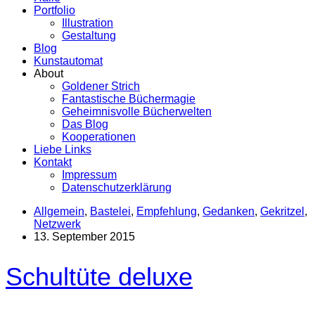
Portfolio
Illustration
Gestaltung
Blog
Kunstautomat
About
Goldener Strich
Fantastische Büchermagie
Geheimnisvolle Bücherwelten
Das Blog
Kooperationen
Liebe Links
Kontakt
Impressum
Datenschutzerklärung
Allgemein
,
Bastelei
,
Empfehlung
,
Gedanken
,
Gekritzel
,
Netzwerk
13. September 2015
Schultüte deluxe