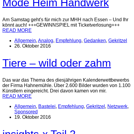
Mode Heim Handwerk
Am Samstag geht's für mich zur MHH nach Essen – Und Ihr
könnt auch! +++GEWINNSPIEL mit Ticketverlosung+++
READ MORE
Allgemein
,
Analog
,
Empfehlung
,
Gedanken
,
Gekritzel
26. Oktober 2016
Tiere – wild oder zahm
Das war das Thema des diesjährigen Kalenderwettbewerbs
der Firma Hahnemühle. Über 2.600 Bilder wurden von 1.100
Künstlern eingereicht. Drei davon kamen von mir.
READ MORE
Allgemein
,
Bastelei
,
Empfehlung
,
Gekritzel
,
Netzwerk
,
Sponsored
19. Oktober 2016