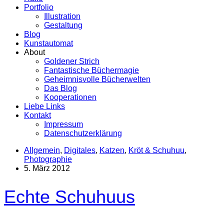
Portfolio
Illustration
Gestaltung
Blog
Kunstautomat
About
Goldener Strich
Fantastische Büchermagie
Geheimnisvolle Bücherwelten
Das Blog
Kooperationen
Liebe Links
Kontakt
Impressum
Datenschutzerklärung
Allgemein
,
Digitales
,
Katzen
,
Kröt & Schuhuu
,
Photographie
5. März 2012
Echte Schuhuus