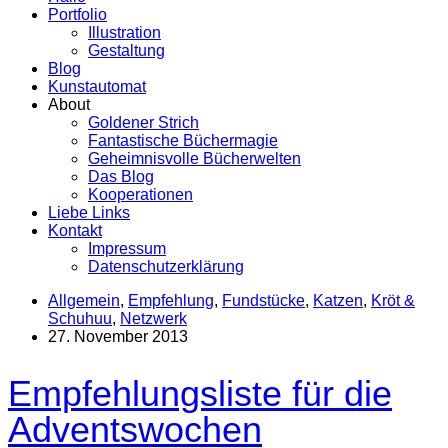
Portfolio
Illustration
Gestaltung
Blog
Kunstautomat
About
Goldener Strich
Fantastische Büchermagie
Geheimnisvolle Bücherwelten
Das Blog
Kooperationen
Liebe Links
Kontakt
Impressum
Datenschutzerklärung
Allgemein
,
Empfehlung
,
Fundstücke
,
Katzen
,
Kröt &
Schuhuu
,
Netzwerk
27. November 2013
Empfehlungsliste für die
Adventswochen