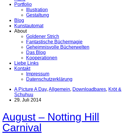
Portfolio
Illustration
Gestaltung
Blog
Kunstautomat
About
Goldener Strich
Fantastische Büchermagie
Geheimnisvolle Bücherwelten
Das Blog
Kooperationen
Liebe Links
Kontakt
Impressum
Datenschutzerklärung
A Picture A Day
,
Allgemein
,
Downloadbares
,
Kröt &
Schuhuu
29. Juli 2014
August – Notting Hill
Carnival