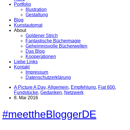
Portfolio
Illustration
Gestaltung
Blog
Kunstautomat
About
Goldener Strich
Fantastische Büchermagie
Geheimnisvolle Bücherwelten
Das Blog
Kooperationen
Liebe Links
Kontakt
Impressum
Datenschutzerklärung
A Picture A Day
,
Allgemein
,
Empfehlung
,
Fiat 600
,
Fundstücke
,
Gedanken
,
Netzwerk
8. Mai 2016
#meettheBloggerDE