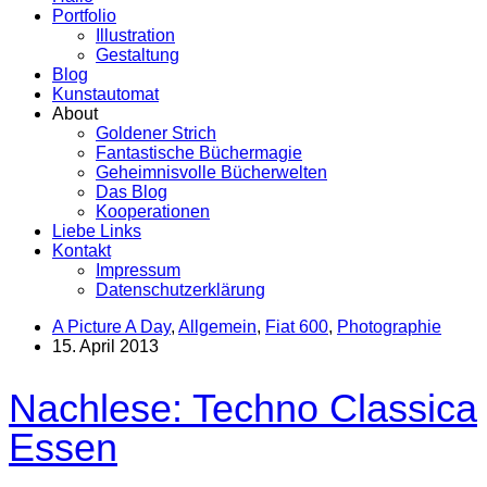
Portfolio
Illustration
Gestaltung
Blog
Kunstautomat
About
Goldener Strich
Fantastische Büchermagie
Geheimnisvolle Bücherwelten
Das Blog
Kooperationen
Liebe Links
Kontakt
Impressum
Datenschutzerklärung
A Picture A Day
,
Allgemein
,
Fiat 600
,
Photographie
15. April 2013
Nachlese: Techno Classica
Essen