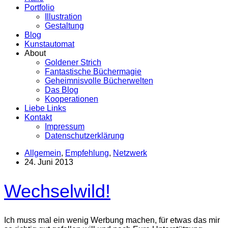
Portfolio
Illustration
Gestaltung
Blog
Kunstautomat
About
Goldener Strich
Fantastische Büchermagie
Geheimnisvolle Bücherwelten
Das Blog
Kooperationen
Liebe Links
Kontakt
Impressum
Datenschutzerklärung
Allgemein
,
Empfehlung
,
Netzwerk
24. Juni 2013
Wechselwild!
Ich muss mal ein wenig Werbung machen, für etwas das mir