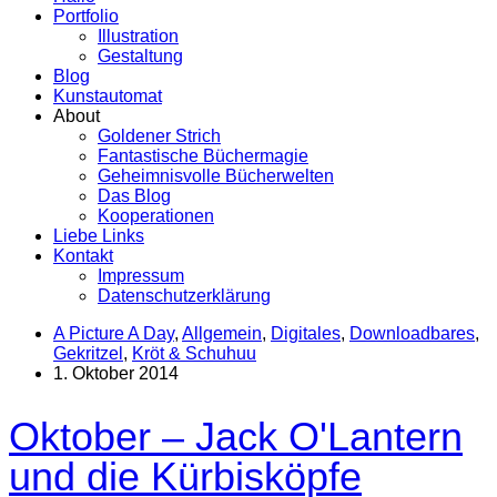
Portfolio
Illustration
Gestaltung
Blog
Kunstautomat
About
Goldener Strich
Fantastische Büchermagie
Geheimnisvolle Bücherwelten
Das Blog
Kooperationen
Liebe Links
Kontakt
Impressum
Datenschutzerklärung
A Picture A Day
,
Allgemein
,
Digitales
,
Downloadbares
,
Gekritzel
,
Kröt & Schuhuu
1. Oktober 2014
Oktober – Jack O'Lantern
und die Kürbisköpfe