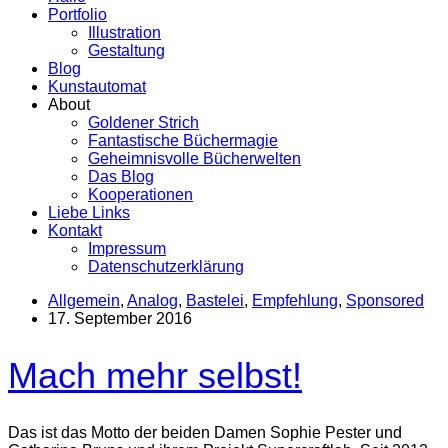
Portfolio
Illustration
Gestaltung
Blog
Kunstautomat
About
Goldener Strich
Fantastische Büchermagie
Geheimnisvolle Bücherwelten
Das Blog
Kooperationen
Liebe Links
Kontakt
Impressum
Datenschutzerklärung
Allgemein
,
Analog
,
Bastelei
,
Empfehlung
,
Sponsored
17. September 2016
Mach mehr selbst!
Das ist das Motto der beiden Damen Sophie Pester und