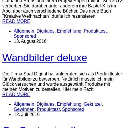
Catharina Bruns und ihrem Projekt Supercraftlab. Seit 2012
vertreiben Sie darüber unter anderem ihre Bastel-Kits im
Abo, aber auch verschiedene Bücher. Das neue Buch
"Kreative Weihnachten" durfte ich rezensieren.
READ MORE
Allgemein
,
Digitales
,
Empfehlung
,
Produkttest
,
Sponsored
13. August 2016
Wandbilder deluxe
Die Firma Saal Digital hat aufgerufen sich als Produkttester
für Wandbilder zu bewerben. Natürlich musste ich mein
Glück versuchen und wurde ausgewählt Produkte mit
meinen Motiven zu bestellen. Hier mein Fazit.
READ MORE
Allgemein
,
Digitales
,
Empfehlung
,
Gekritzel
,
Gewinnen
,
Produkttest
,
Sponsored
12. Juli 2016