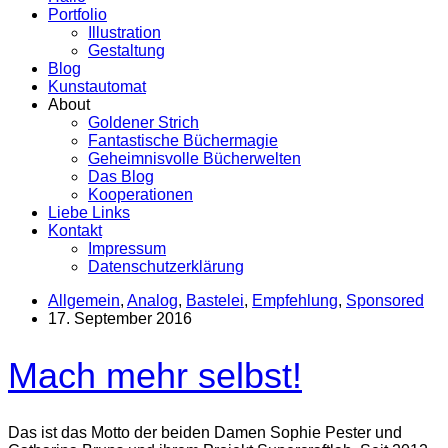
Portfolio
Illustration
Gestaltung
Blog
Kunstautomat
About
Goldener Strich
Fantastische Büchermagie
Geheimnisvolle Bücherwelten
Das Blog
Kooperationen
Liebe Links
Kontakt
Impressum
Datenschutzerklärung
Allgemein
,
Analog
,
Bastelei
,
Empfehlung
,
Sponsored
17. September 2016
Mach mehr selbst!
Das ist das Motto der beiden Damen Sophie Pester und