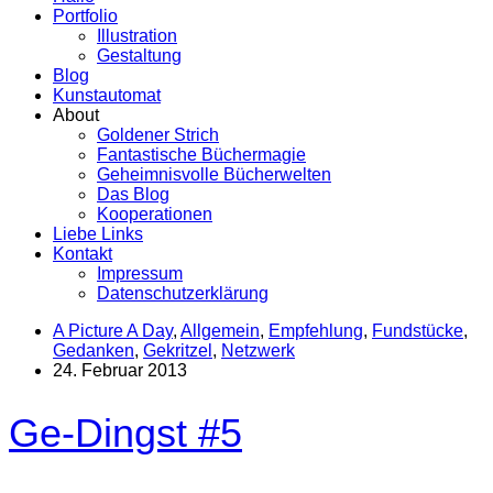
Portfolio
Illustration
Gestaltung
Blog
Kunstautomat
About
Goldener Strich
Fantastische Büchermagie
Geheimnisvolle Bücherwelten
Das Blog
Kooperationen
Liebe Links
Kontakt
Impressum
Datenschutzerklärung
A Picture A Day
,
Allgemein
,
Empfehlung
,
Fundstücke
,
Gedanken
,
Gekritzel
,
Netzwerk
24. Februar 2013
Ge-Dingst #5