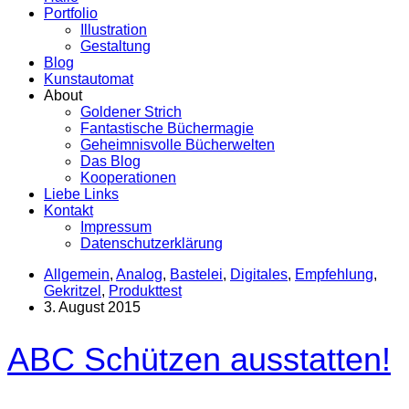
Portfolio
Illustration
Gestaltung
Blog
Kunstautomat
About
Goldener Strich
Fantastische Büchermagie
Geheimnisvolle Bücherwelten
Das Blog
Kooperationen
Liebe Links
Kontakt
Impressum
Datenschutzerklärung
Allgemein
,
Analog
,
Bastelei
,
Digitales
,
Empfehlung
,
Gekritzel
,
Produkttest
3. August 2015
ABC Schützen ausstatten!