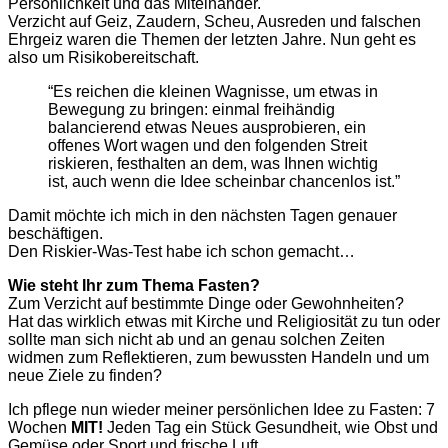
Persönlichkeit und das Miteinander.
Verzicht auf Geiz, Zaudern, Scheu, Ausreden und falschen
Ehrgeiz waren die Themen der letzten Jahre. Nun geht es
also um Risikobereitschaft.
“Es reichen die kleinen Wagnisse, um etwas in
Bewegung zu bringen: einmal freihändig
balancierend etwas Neues ausprobieren, ein
offenes Wort wagen und den folgenden Streit
riskieren, festhalten an dem, was Ihnen wichtig
ist, auch wenn die Idee scheinbar chancenlos ist.”
Damit möchte ich mich in den nächsten Tagen genauer
beschäftigen.
Den Riskier-Was-Test habe ich schon gemacht…
Wie steht Ihr zum Thema Fasten?
Zum Verzicht auf bestimmte Dinge oder Gewohnheiten?
Hat das wirklich etwas mit Kirche und Religiosität zu tun oder
sollte man sich nicht ab und an genau solchen Zeiten
widmen zum Reflektieren, zum bewussten Handeln und um
neue Ziele zu finden?
Ich pflege nun wieder meiner persönlichen Idee zu Fasten: 7
Wochen
MIT!
Jeden Tag ein Stück Gesundheit, wie Obst und
Gemüse oder Sport und frische Luft.