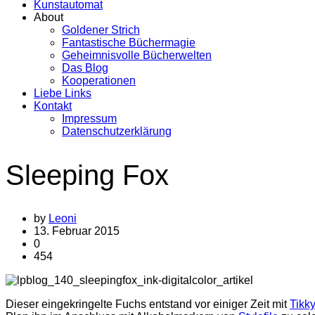
Kunstautomat
About
Goldener Strich
Fantastische Büchermagie
Geheimnisvolle Bücherwelten
Das Blog
Kooperationen
Liebe Links
Kontakt
Impressum
Datenschutzerklärung
Sleeping Fox
by
Leoni
13. Februar 2015
0
454
Dieser eingekringelte Fuchs entstand vor einiger Zeit mit
Tikky