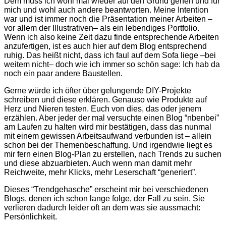
Dem muss ich wohl mal wieder auf den Grund gehen und für
mich und wohl auch andere beantworten. Meine Intention
war und ist immer noch die Präsentation meiner Arbeiten –
vor allem der Illustrativen– als ein lebendiges Portfolio.
Wenn ich also keine Zeit dazu finde entsprechende Arbeiten
anzufertigen, ist es auch hier auf dem Blog entsprechend
ruhig. Das heißt nicht, dass ich faul auf dem Sofa liege –bei
weitem nicht– doch wie ich immer so schön sage: Ich hab da
noch ein paar andere Baustellen.
Gerne würde ich öfter über gelungende DIY-Projekte
schreiben und diese erklären. Genauso wie Produkte auf
Herz und Nieren testen. Euch von dies, das oder jenem
erzählen. Aber jeder der mal versuchte einen Blog “nbenbei”
am Laufen zu halten wird mir bestätigen, dass das nunmal
mit einem gewissen Arbeitsaufwand verbunden ist – allein
schon bei der Themenbeschaffung. Und irgendwie liegt es
mir fern einen Blog-Plan zu erstellen, nach Trends zu suchen
und diese abzuarbieten. Auch wenn man damit mehr
Reichweite, mehr Klicks, mehr Leserschaft “generiert”.
Dieses “Trendgehasche” erscheint mir bei verschiedenen
Blogs, denen ich schon lange folge, der Fall zu sein. Sie
verlieren dadurch leider oft an dem was sie aussmacht:
Persönlichkeit.