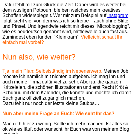
Dafür fehlt mir zum Glück die Zeit. Daher wird es weiter bei
dem wusligen Potpourri bleiben welches mein kreatives
Schaffen widerspiegelt. Wer mir zum Beispiel auf
Instagram
folgt, sieht viel von dem was ich so treibe – auch ohne Stifte
und Pinsel. Und irgendwie reicht mir dieses “Microblogging”,
wie es neudeutsch genannt wird, mittlerweile auch fast aus.
Zumindest eben für den “Kleinkram”.
Vielleicht schaut Ihr
einfach mal vorbei?
Nun also, wie weiter?
Tja, mein Plan: Selbstständig im Nebenerwerb.
Meinen Job
möchte ich nämlich mit nichten aufgeben. Ich mag ihn und
auch meine Firma dafür viel zu sehr. Aber ja, die ganzen
Kritzeleien, die schönen Illustrationen und erst Recht Kröt &
Schuhuu mit dem Kalender, die könnte und möchte ich damit
Euch ganz offiziell zugänglich machen.
Dazu fehlt nur noch der letzte kleine Stubbs…
Nun aber meine Frage an Euch: Wie seht Ihr das?
Mach ich hier zu wenig. Sollte ich mehr machen. Ist alles so
ok wie es läuft oder wünscht Ihr Euch was von meinem Blog