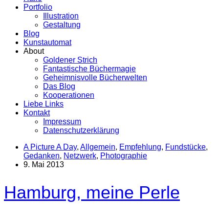
Portfolio
Illustration
Gestaltung
Blog
Kunstautomat
About
Goldener Strich
Fantastische Büchermagie
Geheimnisvolle Bücherwelten
Das Blog
Kooperationen
Liebe Links
Kontakt
Impressum
Datenschutzerklärung
A Picture A Day
,
Allgemein
,
Empfehlung
,
Fundstücke
,
Gedanken
,
Netzwerk
,
Photographie
9. Mai 2013
Hamburg, meine Perle