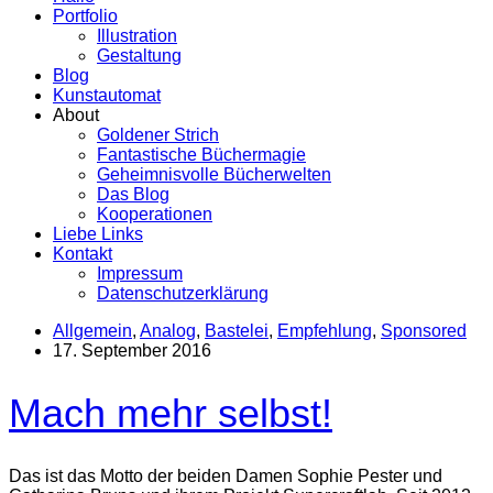
Portfolio
Illustration
Gestaltung
Blog
Kunstautomat
About
Goldener Strich
Fantastische Büchermagie
Geheimnisvolle Bücherwelten
Das Blog
Kooperationen
Liebe Links
Kontakt
Impressum
Datenschutzerklärung
Allgemein
,
Analog
,
Bastelei
,
Empfehlung
,
Sponsored
17. September 2016
Mach mehr selbst!
Das ist das Motto der beiden Damen Sophie Pester und