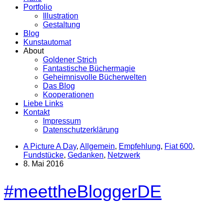
Portfolio
Illustration
Gestaltung
Blog
Kunstautomat
About
Goldener Strich
Fantastische Büchermagie
Geheimnisvolle Bücherwelten
Das Blog
Kooperationen
Liebe Links
Kontakt
Impressum
Datenschutzerklärung
A Picture A Day
,
Allgemein
,
Empfehlung
,
Fiat 600
,
Fundstücke
,
Gedanken
,
Netzwerk
8. Mai 2016
#meettheBloggerDE