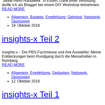
"Mode Heim Handwerk" in Essen. Dank einer Verlosung
durfte ich als Blogger bei einem DIY Workshop teilnehmen.
READ MORE
Allgemein
,
Bastelei
,
Empfehlung
,
Gekritzel
,
Netzwerk
,
Sponsored
19. Oktober 2016
insights-x Teil 2
insights-x – Die PBS-Fachmesse und ihre Aussteller: Meine
Entdeckungen beim Rundgang durch die Messehallen in
Nürnberg.
READ MORE
Allgemein
,
Empfehlung
,
Gedanken
,
Netzwerk
,
Sponsored
12. Oktober 2016
insights-x Teil 1