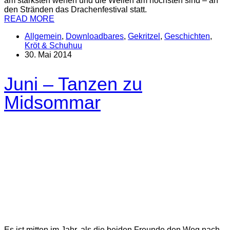
am stärksten wehen und die Wellen am höchsten sind – an
den Stränden das Drachen­festival statt.
READ MORE
Allgemein
,
Downloadbares
,
Gekritzel
,
Geschichten
,
Kröt & Schuhuu
30. Mai 2014
Juni – Tanzen zu
Midsommar
Es ist mitten im Jahr, als die beiden Freunde den Weg nach