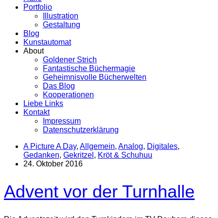
Portfolio
Illustration
Gestaltung
Blog
Kunstautomat
About
Goldener Strich
Fantastische Büchermagie
Geheimnisvolle Bücherwelten
Das Blog
Kooperationen
Liebe Links
Kontakt
Impressum
Datenschutzerklärung
A Picture A Day
,
Allgemein
,
Analog
,
Digitales
,
Gedanken
,
Gekritzel
,
Kröt & Schuhuu
24. Oktober 2016
Advent vor der Turnhalle