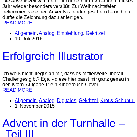
Die Adventszeit wird den Turnkindern im TV Dauborn dieses
Jahr wieder besonders versüßt! Zur Weihnachtsfeier
bekommen sie einen Adventskalender geschenkt – und ich
durfte die Zeichnung dazu anfertigen.
READ MORE
Allgemein
,
Analog
,
Empfehlung
,
Gekritzel
19. Juli 2016
Erfolgreich Illustrator
Ich weiß nicht, liegt's an mir, dass es mittlerweile überall
Challenges gibt? Egal - diese hier passt mir ganz genau in
den Kram! Aufgabe 1: ein Kinderbuch-Cover
READ MORE
Allgemein
,
Analog
,
Digitales
,
Gekritzel
,
Kröt & Schuhuu
1. November 2015
Advent in der Turnhalle –
Teil III