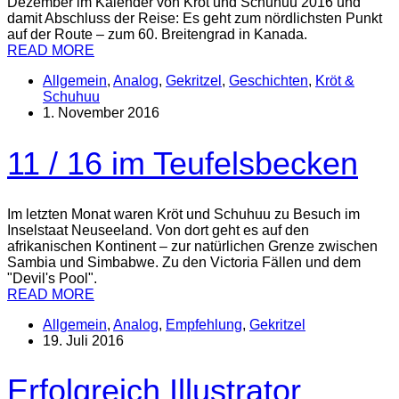
Dezember im Kalender von Kröt und Schuhuu 2016 und
damit Abschluss der Reise: Es geht zum nördlichsten Punkt
auf der Route – zum 60. Breitengrad in Kanada.
READ MORE
Allgemein
,
Analog
,
Gekritzel
,
Geschichten
,
Kröt &
Schuhuu
1. November 2016
11 / 16 im Teufelsbecken
Im letzten Monat waren Kröt und Schuhuu zu Besuch im
Inselstaat Neuseeland. Von dort geht es auf den
afrikanischen Kontinent – zur natürlichen Grenze zwischen
Sambia und Simbabwe. Zu den Victoria Fällen und dem
"Devil's Pool".
READ MORE
Allgemein
,
Analog
,
Empfehlung
,
Gekritzel
19. Juli 2016
Erfolgreich Illustrator