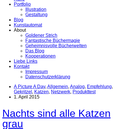
Portfolio
Illustration
Gestaltung
Blog
Kunstautomat
About
Goldener Strich
Fantastische Büchermagie
Geheimnisvolle Bücherwelten
Das Blog
Kooperationen
Liebe Links
Kontakt
Impressum
Datenschutzerklärung
A Picture A Day
,
Allgemein
,
Analog
,
Empfehlung
,
Gekritzel
,
Katzen
,
Netzwerk
,
Produkttest
1. April 2015
Nachts sind alle Katzen
grau